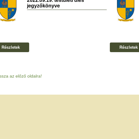
2022.09.19. testületi ülés
jegyzőkönyve
Részletek
Részletek
ssza az előző oldalra!