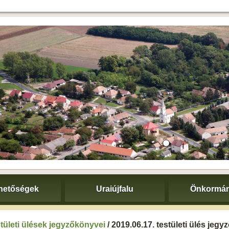
hetőségek
Uraiújfalu
Önkormán
tületi ülések jegyzőkönyvei
/ 2019.06.17. testületi ülés jeg