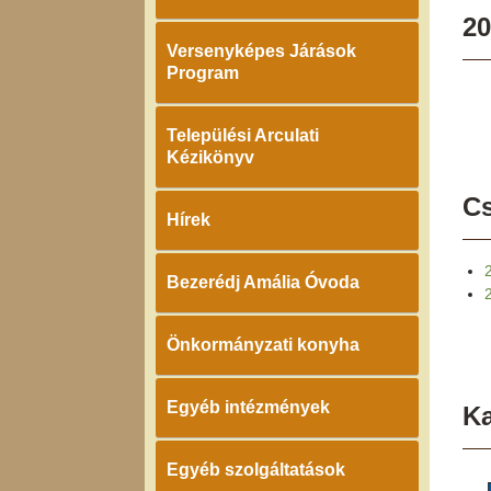
20
Versenyképes Járások
Program
Települési Arculati
Kézikönyv
Cs
Hírek
Bezerédj Amália Óvoda
Önkormányzati konyha
Egyéb intézmények
K
Egyéb szolgáltatások