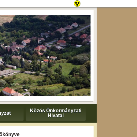
Közös Önkormányzati
yzat
Hivatal
yzőkönyve