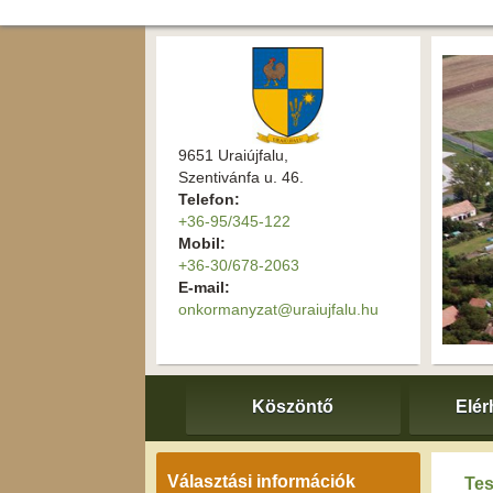
9651 Uraiújfalu,
Szentivánfa u. 46.
Telefon:
+36-95/345-122
Mobil:
+36-30/678-2063
E-mail:
onkormanyzat@uraiujfalu.hu
Köszöntő
Elér
Választási információk
Tes