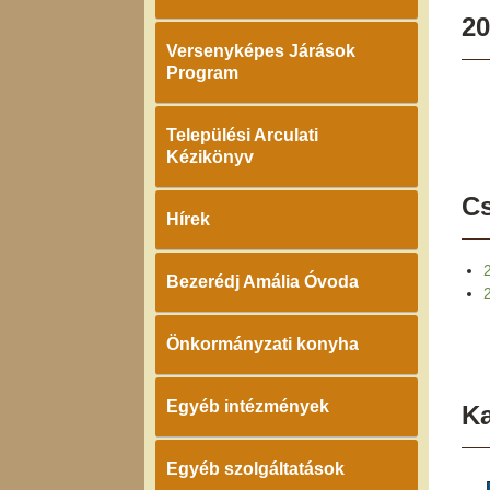
20
Versenyképes Járások
Program
Települési Arculati
Kézikönyv
Cs
Hírek
Bezerédj Amália Óvoda
Önkormányzati konyha
Egyéb intézmények
K
Egyéb szolgáltatások