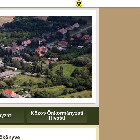
Közös Önkormányzati
yzat
Hivatal
yzőkönyve