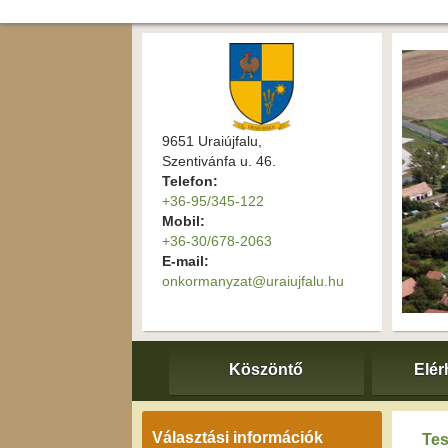
9651 Uraiújfalu,
Szentivánfa u. 46.
Telefon:
+36-95/345-122
Mobil:
+36-30/678-2063
E-mail:
onkormanyzat@uraiujfalu.hu
Köszöntő
Elér
Választási információk
Tes