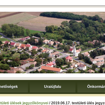
hetőségek
Uraiújfalu
Önkormán
tületi ülések jegyzőkönyvei
/ 2019.06.17. testületi ülés jeg