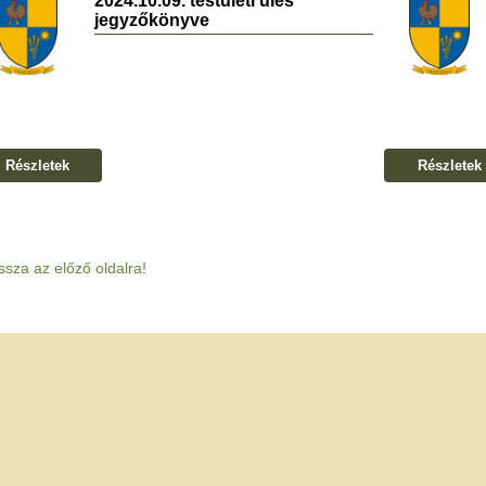
2024.10.09. testületi ülés
jegyzőkönyve
Részletek
Részletek
ssza az előző oldalra!