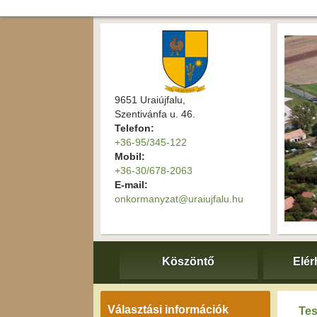
9651 Uraiújfalu,
Szentivánfa u. 46.
Telefon:
+36-95/345-122
Mobil:
+36-30/678-2063
E-mail:
onkormanyzat@uraiujfalu.hu
Köszöntő
Elér
Választási információk
Tes