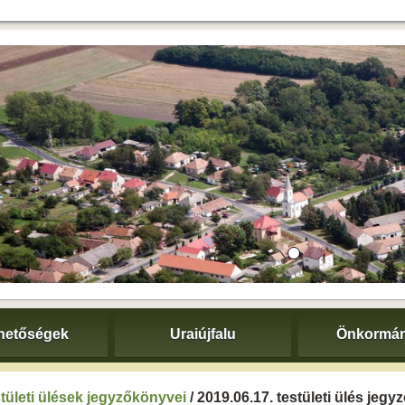
hetőségek
Uraiújfalu
Önkormán
tületi ülések jegyzőkönyvei
/ 2019.06.17. testületi ülés jeg