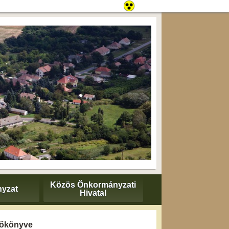
Közös Önkormányzati
yzat
Hivatal
yzőkönyve