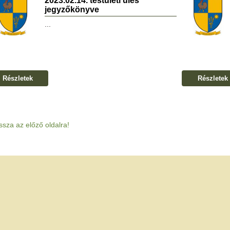
2023.02.14. testületi ülés
jegyzőkönyve
...
Részletek
Részletek
ssza az előző oldalra!