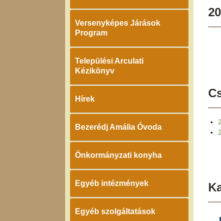
20
Versenyképes Járások
Program
Települési Arculati
Kézikönyv
Cs
Hírek
Bezerédj Amália Óvoda
Önkormányzati konyha
Egyéb intézmények
K
Egyéb szolgáltatások