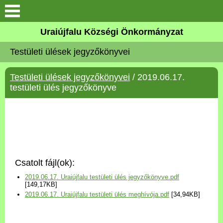
Köszöntő
Uraiújfalu Községi Önkormányzat
Testületi ülések jegyzőkönyvei
Elérhetőségek
Testületi ülések jegyzőkönyvei
/ 2019.06.17.
Uraiújfalu
testületi ülés jegyzőkönyve
Önkormányzat
Közös Önkormányzati
Hivatal
Csatolt fájl(ok):
Választási információk
2019.06.17. Uraiújfalu testületi ülés jegyzőkönyve.pdf
[149,17KB]
2019.06.17. Uraiújfalu testületi ülés meghívója.pdf
[34,94KB]
Versenyképes Járások
Program