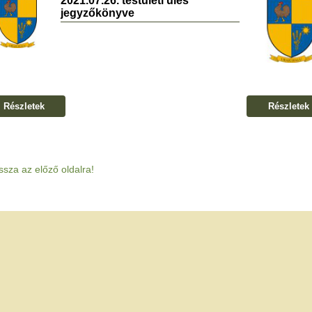
2021.07.26. testületi ülés
jegyzőkönyve
Részletek
Részletek
ssza az előző oldalra!