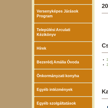
20
Versenyképes Járások
Program
Települési Arculati
Kézikönyv
Cs
Hírek
Bezerédj Amália Óvoda
Önkormányzati konyha
Egyéb intézmények
K
Egyéb szolgáltatások