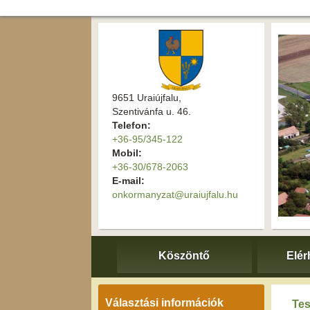
9651 Uraiújfalu,
Szentivánfa u. 46.
Telefon:
+36-95/345-122
Mobil:
+36-30/678-2063
E-mail:
onkormanyzat@uraiujfalu.hu
Köszöntő
Elér
Választási információk
Tes