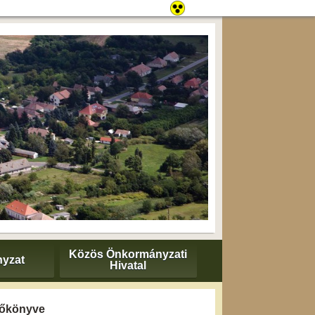
Közös Önkormányzati
yzat
Hivatal
yzőkönyve