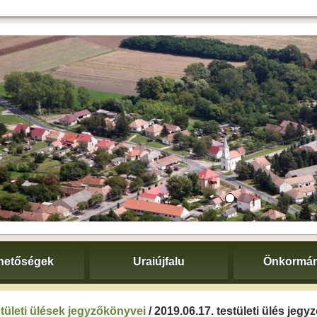
hetőségek
Uraiújfalu
Önkormán
tületi ülések jegyzőkönyvei
/ 2019.06.17. testületi ülés jeg