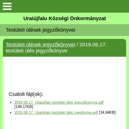
Köszöntő
Uraiújfalu Községi Önkormányzat
Testületi ülések jegyzőkönyvei
Elérhetőségek
Testületi ülések jegyzőkönyvei
/ 2019.06.17.
Uraiújfalu
testületi ülés jegyzőkönyve
Önkormányzat
Közös Önkormányzati
Hivatal
Csatolt fájl(ok):
Választási információk
2019.06.17. Uraiújfalu testületi ülés jegyzőkönyve.pdf
[149,17KB]
2019.06.17. Uraiújfalu testületi ülés meghívója.pdf
[34,94KB]
Versenyképes Járások
Program