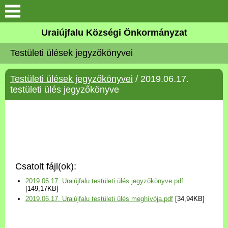
Köszöntő
Uraiújfalu Községi Önkormányzat
Testületi ülések jegyzőkönyvei
Elérhetőségek
Testületi ülések jegyzőkönyvei
/ 2019.06.17.
Uraiújfalu
testületi ülés jegyzőkönyve
Önkormányzat
Közös Önkormányzati
Hivatal
Csatolt fájl(ok):
Választási információk
2019.06.17. Uraiújfalu testületi ülés jegyzőkönyve.pdf
[149,17KB]
2019.06.17. Uraiújfalu testületi ülés meghívója.pdf
[34,94KB]
Versenyképes Járások
Program