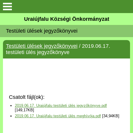
Köszöntő
Uraiújfalu Községi Önkormányzat
Testületi ülések jegyzőkönyvei
Elérhetőségek
Testületi ülések jegyzőkönyvei
/ 2019.06.17.
Uraiújfalu
testületi ülés jegyzőkönyve
Önkormányzat
Közös Önkormányzati
Hivatal
Csatolt fájl(ok):
Választási információk
2019.06.17. Uraiújfalu testületi ülés jegyzőkönyve.pdf
[149,17KB]
2019.06.17. Uraiújfalu testületi ülés meghívója.pdf
[34,94KB]
Versenyképes Járások
Program