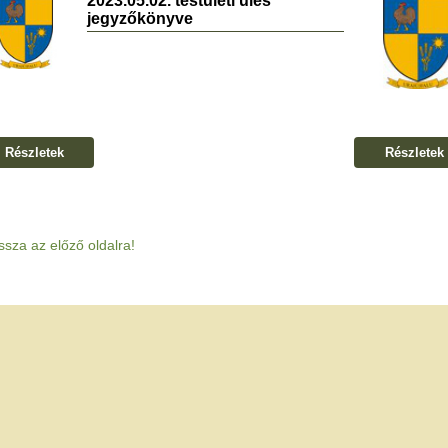
2023.05.02. testületi ülés
jegyzőkönyve
Részletek
Részletek
ssza az előző oldalra!