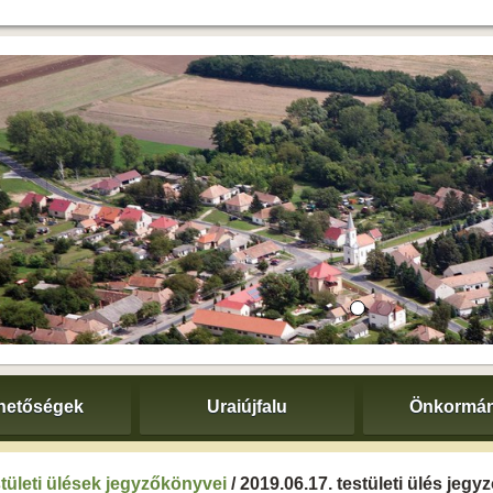
hetőségek
Uraiújfalu
Önkormán
tületi ülések jegyzőkönyvei
/ 2019.06.17. testületi ülés jeg