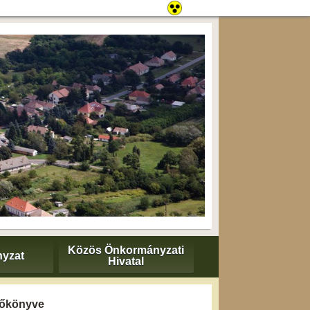
Közös Önkormányzati
yzat
Hivatal
yzőkönyve