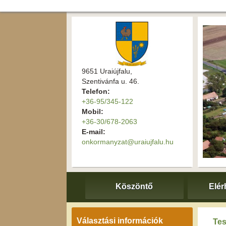
9651 Uraiújfalu,
Szentivánfa u. 46.
Telefon:
+36-95/345-122
Mobil:
+36-30/678-2063
E-mail:
onkormanyzat@uraiujfalu.hu
Köszöntő
Elér
Választási információk
Tes