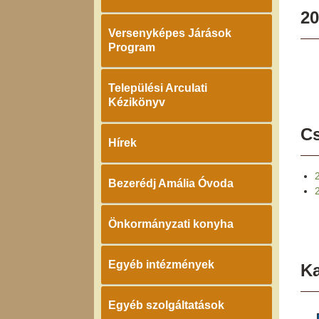
20
Versenyképes Járások
Program
Települési Arculati
Kézikönyv
Cs
Hírek
Bezerédj Amália Óvoda
Önkormányzati konyha
Egyéb intézmények
K
Egyéb szolgáltatások