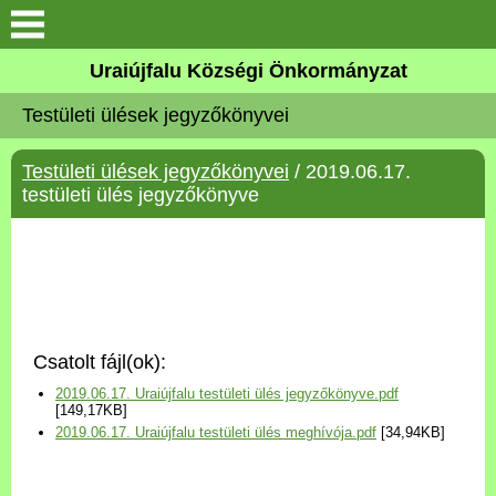
Köszöntő
Uraiújfalu Községi Önkormányzat
Testületi ülések jegyzőkönyvei
Elérhetőségek
Testületi ülések jegyzőkönyvei
/ 2019.06.17.
Uraiújfalu
testületi ülés jegyzőkönyve
Önkormányzat
Közös Önkormányzati
Hivatal
Csatolt fájl(ok):
Választási információk
2019.06.17. Uraiújfalu testületi ülés jegyzőkönyve.pdf
[149,17KB]
2019.06.17. Uraiújfalu testületi ülés meghívója.pdf
[34,94KB]
Versenyképes Járások
Program