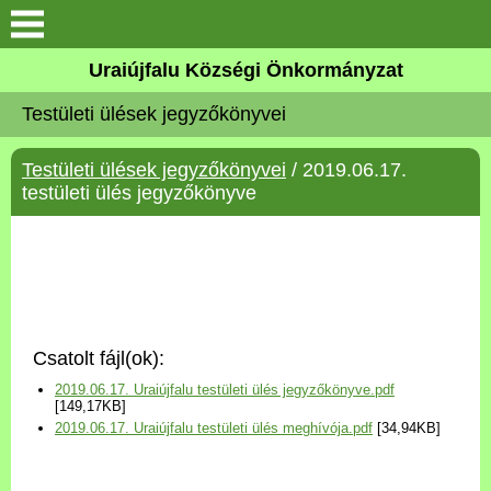
Köszöntő
Uraiújfalu Községi Önkormányzat
Testületi ülések jegyzőkönyvei
Elérhetőségek
Testületi ülések jegyzőkönyvei
/ 2019.06.17.
Uraiújfalu
testületi ülés jegyzőkönyve
Önkormányzat
Közös Önkormányzati
Hivatal
Csatolt fájl(ok):
Választási információk
2019.06.17. Uraiújfalu testületi ülés jegyzőkönyve.pdf
[149,17KB]
2019.06.17. Uraiújfalu testületi ülés meghívója.pdf
[34,94KB]
Versenyképes Járások
Program