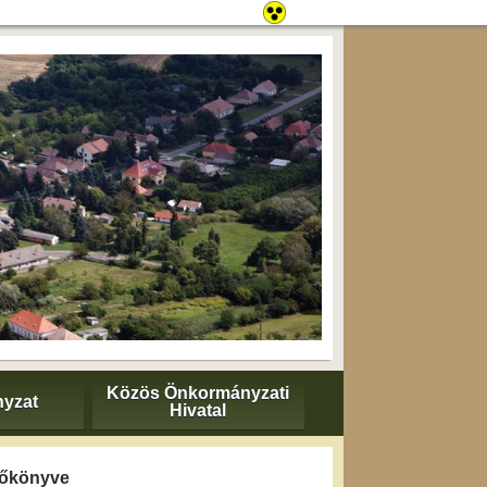
Közös Önkormányzati
yzat
Hivatal
yzőkönyve