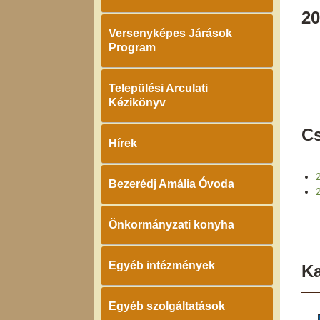
20
Versenyképes Járások
Program
Települési Arculati
Kézikönyv
Cs
Hírek
Bezerédj Amália Óvoda
Önkormányzati konyha
Egyéb intézmények
K
Egyéb szolgáltatások