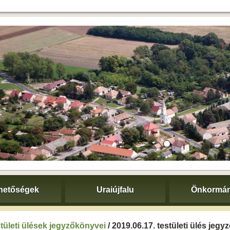
hetőségek
Uraiújfalu
Önkormán
tületi ülések jegyzőkönyvei
/ 2019.06.17. testületi ülés jeg