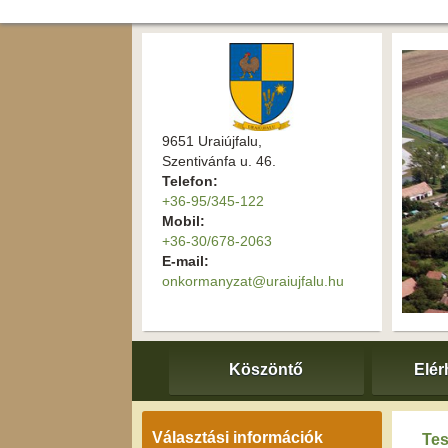
9651 Uraiújfalu,
Szentivánfa u. 46.
Telefon:
+36-95/345-122
Mobil:
+36-30/678-2063
E-mail:
onkormanyzat@uraiujfalu.hu
Köszöntő
Elér
Választási információk
Tes