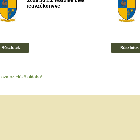
2020.10.13. testületi ülés
jegyzőkönyve
Részletek
Részletek
ssza az előző oldalra!