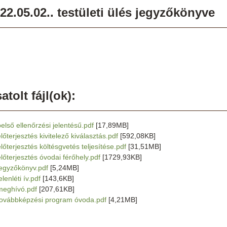
22.05.02.. testületi ülés jegyzőkönyve
atolt fájl(ok):
belső ellenőrzési jelentésű.pdf
[17,89MB]
lőterjesztés kivitelező kiválasztás.pdf
[592,08KB]
előterjesztés költésgvetés teljesítése.pdf
[31,51MB]
előterjesztés óvodai férőhely.pdf
[1729,93KB]
jegyzőkönyv.pdf
[5,24MB]
elenléti ív.pdf
[143,6KB]
meghívó.pdf
[207,61KB]
továbbképzési program óvoda.pdf
[4,21MB]