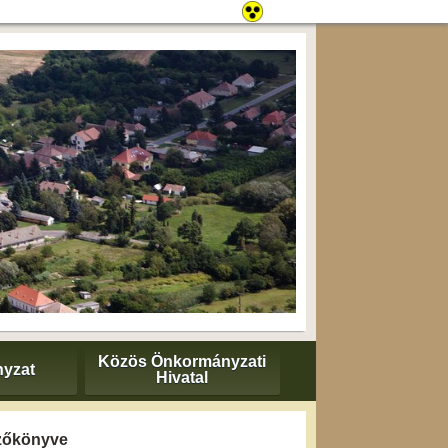
Közös Önkormányzati
yzat
Hivatal
gyzőkönyve