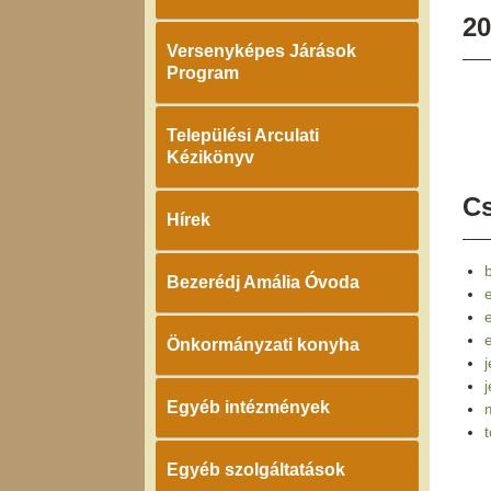
20
Versenyképes Járások
Program
Települési Arculati
Kézikönyv
Cs
Hírek
Bezerédj Amália Óvoda
e
Önkormányzati konyha
j
Egyéb intézmények
Egyéb szolgáltatások