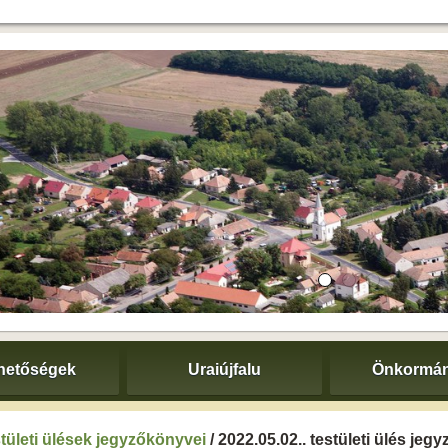
hetőségek
Uraiújfalu
Önkormán
tületi ülések jegyzőkönyvei
/ 2022.05.02.. testületi ülés je