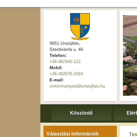
9651 Uraiújfalu,
Szentivánfa u. 46.
Telefon:
+36-95/345-122
Mobil:
+36-30/678-2063
E-mail:
onkormanyzat@uraiujfalu.hu
Köszöntő
Elér
Választási információk
Tes