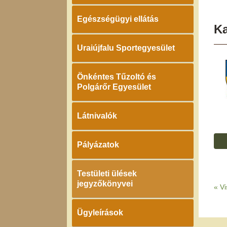
Egészségügyi ellátás
K
Uraiújfalu Sportegyesület
Önkéntes Tűzoltó és
Polgárőr Egyesület
Látnivalók
Pályázatok
Testületi ülések
jegyzőkönyvei
«
Vi
Ügyleírások