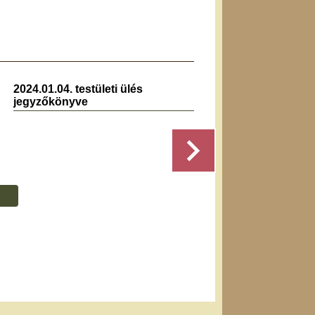
2024.01.04. testületi ülés
2022.0
jegyzőkönyve
jegyz
Részletek