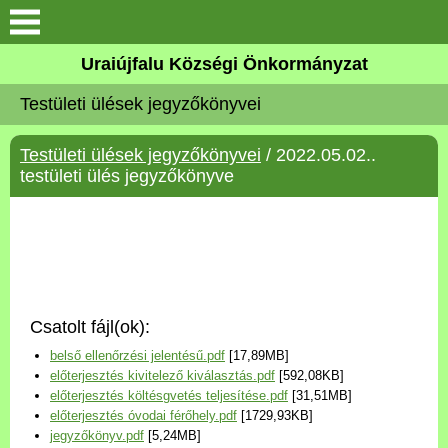
Köszöntő
Uraiújfalu Községi Önkormányzat
Testületi ülések jegyzőkönyvei
Elérhetőségek
Testületi ülések jegyzőkönyvei
/ 2022.05.02..
Uraiújfalu
testületi ülés jegyzőkönyve
Önkormányzat
Közös Önkormányzati
Hivatal
Csatolt fájl(ok):
Választási információk
belső ellenőrzési jelentésű.pdf
[17,89MB]
előterjesztés kivitelező kiválasztás.pdf
[592,08KB]
Versenyképes Járások
előterjesztés költésgvetés teljesítése.pdf
[31,51MB]
Program
előterjesztés óvodai férőhely.pdf
[1729,93KB]
jegyzőkönyv.pdf
[5,24MB]