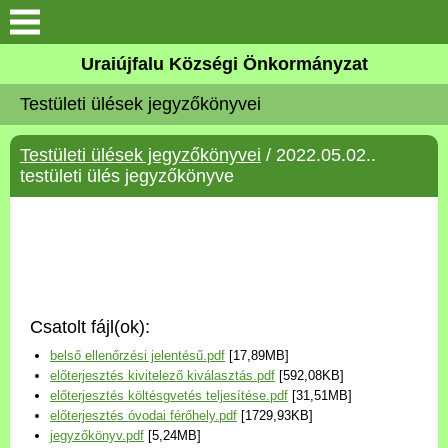
Köszöntő
Uraiújfalu Községi Önkormányzat
Testületi ülések jegyzőkönyvei
Elérhetőségek
Testületi ülések jegyzőkönyvei
/ 2022.05.02..
Uraiújfalu
testületi ülés jegyzőkönyve
Önkormányzat
Közös Önkormányzati
Hivatal
Csatolt fájl(ok):
Választási információk
belső ellenőrzési jelentésű.pdf
[17,89MB]
előterjesztés kivitelező kiválasztás.pdf
[592,08KB]
Versenyképes Járások
előterjesztés költésgvetés teljesítése.pdf
[31,51MB]
Program
előterjesztés óvodai férőhely.pdf
[1729,93KB]
jegyzőkönyv.pdf
[5,24MB]