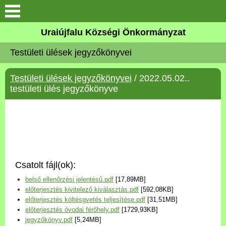
Köszöntő
Uraiújfalu Községi Önkormányzat
Testületi ülések jegyzőkönyvei
Elérhetőségek
Testületi ülések jegyzőkönyvei
/ 2022.05.02..
Uraiújfalu
testületi ülés jegyzőkönyve
Önkormányzat
Közös Önkormányzati
Hivatal
Csatolt fájl(ok):
Választási információk
belső ellenőrzési jelentésű.pdf
[17,89MB]
előterjesztés kivitelező kiválasztás.pdf
[592,08KB]
Versenyképes Járások
előterjesztés költésgvetés teljesítése.pdf
[31,51MB]
Program
előterjesztés óvodai férőhely.pdf
[1729,93KB]
jegyzőkönyv.pdf
[5,24MB]