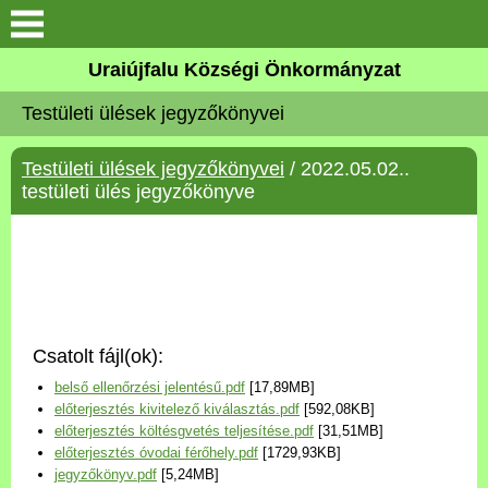
Köszöntő
Uraiújfalu Községi Önkormányzat
Testületi ülések jegyzőkönyvei
Elérhetőségek
Testületi ülések jegyzőkönyvei
/ 2022.05.02..
Uraiújfalu
testületi ülés jegyzőkönyve
Önkormányzat
Közös Önkormányzati
Hivatal
Csatolt fájl(ok):
Választási információk
belső ellenőrzési jelentésű.pdf
[17,89MB]
előterjesztés kivitelező kiválasztás.pdf
[592,08KB]
Versenyképes Járások
előterjesztés költésgvetés teljesítése.pdf
[31,51MB]
Program
előterjesztés óvodai férőhely.pdf
[1729,93KB]
jegyzőkönyv.pdf
[5,24MB]