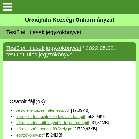
Köszöntő
Uraiújfalu Községi Önkormányzat
Testületi ülések jegyzőkönyvei
Elérhetőségek
Testületi ülések jegyzőkönyvei
/ 2022.05.02..
Uraiújfalu
testületi ülés jegyzőkönyve
Önkormányzat
Közös Önkormányzati
Hivatal
Csatolt fájl(ok):
Választási információk
belső ellenőrzési jelentésű.pdf
[17,89MB]
előterjesztés kivitelező kiválasztás.pdf
[592,08KB]
Versenyképes Járások
előterjesztés költésgvetés teljesítése.pdf
[31,51MB]
Program
előterjesztés óvodai férőhely.pdf
[1729,93KB]
jegyzőkönyv.pdf
[5,24MB]