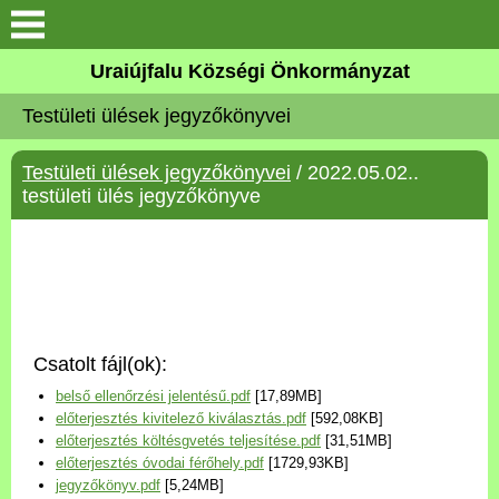
Köszöntő
Uraiújfalu Községi Önkormányzat
Testületi ülések jegyzőkönyvei
Elérhetőségek
Testületi ülések jegyzőkönyvei
/ 2022.05.02..
Uraiújfalu
testületi ülés jegyzőkönyve
Önkormányzat
Közös Önkormányzati
Hivatal
Csatolt fájl(ok):
Választási információk
belső ellenőrzési jelentésű.pdf
[17,89MB]
előterjesztés kivitelező kiválasztás.pdf
[592,08KB]
Versenyképes Járások
előterjesztés költésgvetés teljesítése.pdf
[31,51MB]
Program
előterjesztés óvodai férőhely.pdf
[1729,93KB]
jegyzőkönyv.pdf
[5,24MB]