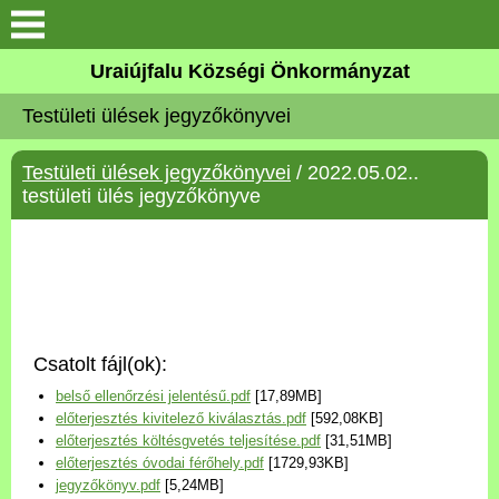
Köszöntő
Uraiújfalu Községi Önkormányzat
Testületi ülések jegyzőkönyvei
Elérhetőségek
Testületi ülések jegyzőkönyvei
/ 2022.05.02..
Uraiújfalu
testületi ülés jegyzőkönyve
Önkormányzat
Közös Önkormányzati
Hivatal
Csatolt fájl(ok):
Választási információk
belső ellenőrzési jelentésű.pdf
[17,89MB]
előterjesztés kivitelező kiválasztás.pdf
[592,08KB]
Versenyképes Járások
előterjesztés költésgvetés teljesítése.pdf
[31,51MB]
Program
előterjesztés óvodai férőhely.pdf
[1729,93KB]
jegyzőkönyv.pdf
[5,24MB]