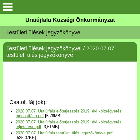
Köszöntő
Uraiújfalu Községi Önkormányzat
Testületi ülések jegyzőkönyvei
Elérhetőségek
Testületi ülések jegyzőkönyvei
/ 2020.07.07.
Uraiújfalu
testületi ülés jegyzőkönyve
Önkormányzat
Közös Önkormányzati
Hivatal
Csatolt fájl(ok):
Választási információk
2020.07.07. Uraiújfalu előterjesztés 2019. évi költségvetés
módosítása.pdf
[5,78MB]
2020.07.07. Uraiújfalu előterjesztés 2019. évi költségvetés
Versenyképes Járások
teljesítése.pdf
[3,61MB]
Program
2020.07.07. Uraiújfalu testületi ülés jegyzőkönyve.pdf
[525,07KB]