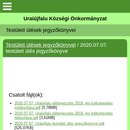
Köszöntő
Uraiújfalu Községi Önkormányzat
Testületi ülések jegyzőkönyvei
Elérhetőségek
Testületi ülések jegyzőkönyvei
/ 2020.07.07.
Uraiújfalu
testületi ülés jegyzőkönyve
Önkormányzat
Közös Önkormányzati
Hivatal
Csatolt fájl(ok):
Választási információk
2020.07.07. Uraiújfalu előterjesztés 2019. évi költségvetés
módosítása.pdf
[5,78MB]
2020.07.07. Uraiújfalu előterjesztés 2019. évi költségvetés
Versenyképes Járások
teljesítése.pdf
[3,61MB]
Program
2020.07.07. Uraiújfalu testületi ülés jegyzőkönyve.pdf
[525,07KB]