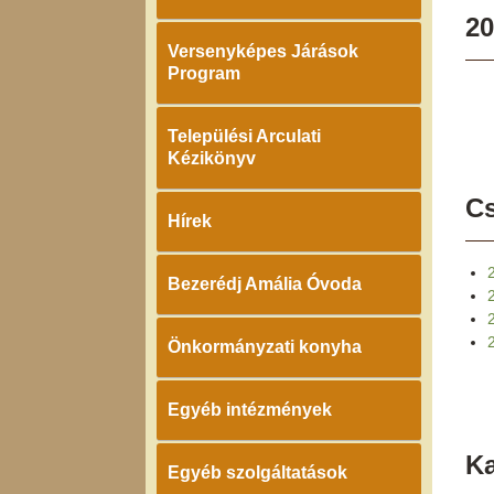
20
Versenyképes Járások
Program
Települési Arculati
Kézikönyv
Cs
Hírek
Bezerédj Amália Óvoda
Önkormányzati konyha
Egyéb intézmények
K
Egyéb szolgáltatások