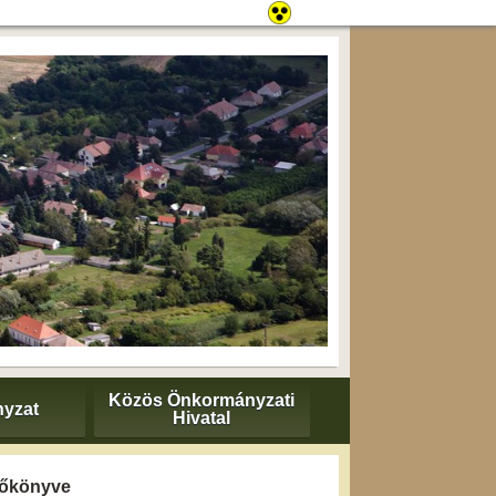
Közös Önkormányzati
yzat
Hivatal
yzőkönyve