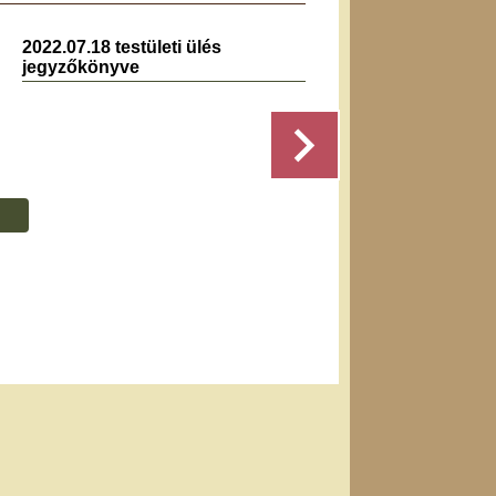
2022.07.18 testületi ülés
2019.0
jegyzőkönyve
jegyz
Részletek