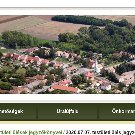
hetőségek
Uraiújfalu
Önkormán
tületi ülések jegyzőkönyvei
/ 2020.07.07. testületi ülés jeg