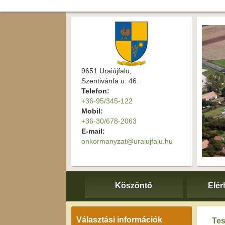
9651 Uraiújfalu,
Szentivánfa u. 46.
Telefon:
+36-95/345-122
Mobil:
+36-30/678-2063
E-mail:
onkormanyzat@uraiujfalu.hu
Köszöntő
Elér
Választási információk
Tes