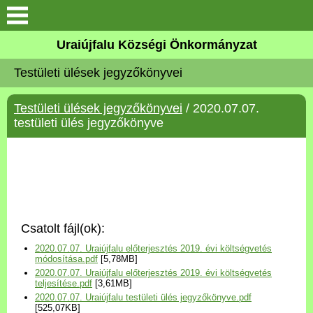
Köszöntő
Uraiújfalu Községi Önkormányzat
Testületi ülések jegyzőkönyvei
Elérhetőségek
Testületi ülések jegyzőkönyvei
/ 2020.07.07.
Uraiújfalu
testületi ülés jegyzőkönyve
Önkormányzat
Közös Önkormányzati
Hivatal
Csatolt fájl(ok):
Választási információk
2020.07.07. Uraiújfalu előterjesztés 2019. évi költségvetés
módosítása.pdf
[5,78MB]
2020.07.07. Uraiújfalu előterjesztés 2019. évi költségvetés
Versenyképes Járások
teljesítése.pdf
[3,61MB]
Program
2020.07.07. Uraiújfalu testületi ülés jegyzőkönyve.pdf
[525,07KB]