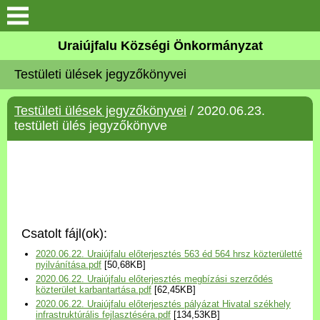
Köszöntő
Uraiújfalu Községi Önkormányzat
Testületi ülések jegyzőkönyvei
Elérhetőségek
Testületi ülések jegyzőkönyvei
/ 2020.06.23.
Uraiújfalu
testületi ülés jegyzőkönyve
Önkormányzat
Közös Önkormányzati
Hivatal
Csatolt fájl(ok):
Választási információk
2020.06.22. Uraiújfalu előterjesztés 563 éd 564 hrsz közterületté
nyilvánítása.pdf
[50,68KB]
2020.06.22. Uraiújfalu előterjesztés megbízási szerződés
Versenyképes Járások
közterület karbantartása.pdf
[62,45KB]
Program
2020.06.22. Uraiújfalu előterjesztés pályázat Hivatal székhely
infrastruktúrális fejlasztéséra.pdf
[134,53KB]