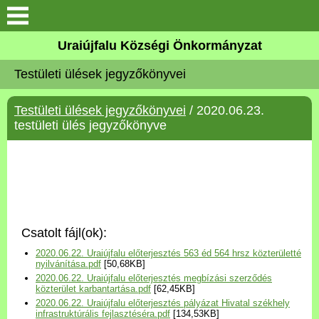
Köszöntő
Uraiújfalu Községi Önkormányzat
Testületi ülések jegyzőkönyvei
Elérhetőségek
Testületi ülések jegyzőkönyvei
/ 2020.06.23.
Uraiújfalu
testületi ülés jegyzőkönyve
Önkormányzat
Közös Önkormányzati
Hivatal
Csatolt fájl(ok):
Választási információk
2020.06.22. Uraiújfalu előterjesztés 563 éd 564 hrsz közterületté
nyilvánítása.pdf
[50,68KB]
2020.06.22. Uraiújfalu előterjesztés megbízási szerződés
Versenyképes Járások
közterület karbantartása.pdf
[62,45KB]
Program
2020.06.22. Uraiújfalu előterjesztés pályázat Hivatal székhely
infrastruktúrális fejlasztéséra.pdf
[134,53KB]