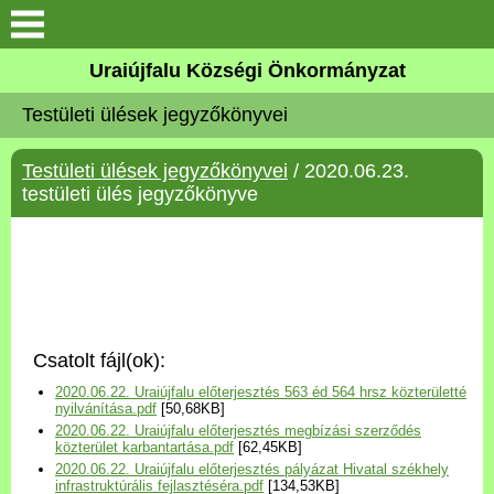
Köszöntő
Uraiújfalu Községi Önkormányzat
Testületi ülések jegyzőkönyvei
Elérhetőségek
Testületi ülések jegyzőkönyvei
/ 2020.06.23.
Uraiújfalu
testületi ülés jegyzőkönyve
Önkormányzat
Közös Önkormányzati
Hivatal
Csatolt fájl(ok):
Választási információk
2020.06.22. Uraiújfalu előterjesztés 563 éd 564 hrsz közterületté
nyilvánítása.pdf
[50,68KB]
2020.06.22. Uraiújfalu előterjesztés megbízási szerződés
Versenyképes Járások
közterület karbantartása.pdf
[62,45KB]
Program
2020.06.22. Uraiújfalu előterjesztés pályázat Hivatal székhely
infrastruktúrális fejlasztéséra.pdf
[134,53KB]