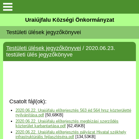
Köszöntő
Uraiújfalu Községi Önkormányzat
Testületi ülések jegyzőkönyvei
Elérhetőségek
Testületi ülések jegyzőkönyvei
/ 2020.06.23.
Uraiújfalu
testületi ülés jegyzőkönyve
Önkormányzat
Közös Önkormányzati
Hivatal
Csatolt fájl(ok):
Választási információk
2020.06.22. Uraiújfalu előterjesztés 563 éd 564 hrsz közterületté
nyilvánítása.pdf
[50,68KB]
2020.06.22. Uraiújfalu előterjesztés megbízási szerződés
Versenyképes Járások
közterület karbantartása.pdf
[62,45KB]
Program
2020.06.22. Uraiújfalu előterjesztés pályázat Hivatal székhely
infrastruktúrális fejlasztéséra.pdf
[134,53KB]