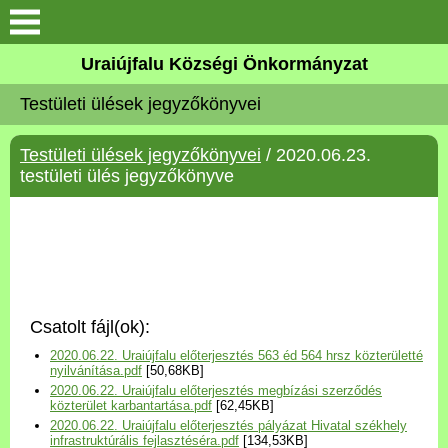
Köszöntő
Uraiújfalu Községi Önkormányzat
Testületi ülések jegyzőkönyvei
Elérhetőségek
Testületi ülések jegyzőkönyvei
/ 2020.06.23.
Uraiújfalu
testületi ülés jegyzőkönyve
Önkormányzat
Közös Önkormányzati
Hivatal
Csatolt fájl(ok):
Választási információk
2020.06.22. Uraiújfalu előterjesztés 563 éd 564 hrsz közterületté
nyilvánítása.pdf
[50,68KB]
2020.06.22. Uraiújfalu előterjesztés megbízási szerződés
Versenyképes Járások
közterület karbantartása.pdf
[62,45KB]
Program
2020.06.22. Uraiújfalu előterjesztés pályázat Hivatal székhely
infrastruktúrális fejlasztéséra.pdf
[134,53KB]