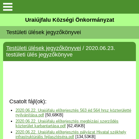
Köszöntő
Uraiújfalu Községi Önkormányzat
Testületi ülések jegyzőkönyvei
Elérhetőségek
Testületi ülések jegyzőkönyvei
/ 2020.06.23.
Uraiújfalu
testületi ülés jegyzőkönyve
Önkormányzat
Közös Önkormányzati
Hivatal
Csatolt fájl(ok):
Választási információk
2020.06.22. Uraiújfalu előterjesztés 563 éd 564 hrsz közterületté
nyilvánítása.pdf
[50,68KB]
2020.06.22. Uraiújfalu előterjesztés megbízási szerződés
Versenyképes Járások
közterület karbantartása.pdf
[62,45KB]
Program
2020.06.22. Uraiújfalu előterjesztés pályázat Hivatal székhely
infrastruktúrális fejlasztéséra.pdf
[134,53KB]