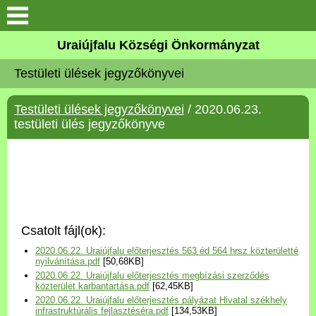
Köszöntő
Uraiújfalu Községi Önkormányzat
Testületi ülések jegyzőkönyvei
Elérhetőségek
Testületi ülések jegyzőkönyvei
/ 2020.06.23.
Uraiújfalu
testületi ülés jegyzőkönyve
Önkormányzat
Közös Önkormányzati
Hivatal
Csatolt fájl(ok):
Választási információk
2020.06.22. Uraiújfalu előterjesztés 563 éd 564 hrsz közterületté
nyilvánítása.pdf
[50,68KB]
2020.06.22. Uraiújfalu előterjesztés megbízási szerződés
Versenyképes Járások
közterület karbantartása.pdf
[62,45KB]
Program
2020.06.22. Uraiújfalu előterjesztés pályázat Hivatal székhely
infrastruktúrális fejlasztéséra.pdf
[134,53KB]