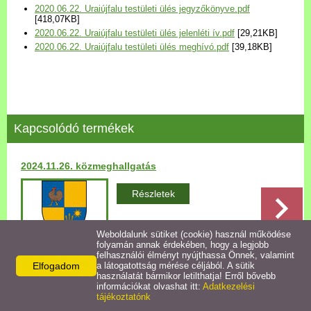
2020.06.22. Uraiújfalu testületi ülés jegyzőkönyve.pdf
Települési Arculati
[418,07KB]
Kézikönyv
2020.06.22. Uraiújfalu testületi ülés jelenléti ív.pdf
[29,21KB]
2020.06.22. Uraiújfalu testületi ülés meghívó.pdf
[39,18KB]
Hírek
Bezerédj Amália Óvoda
Kapcsolódó termékek
Önkormányzati konyha
2024.11.26. közmeghallgatás
Egyéb intézmények
Részletek
Egyéb szolgáltatások
Weboldalunk sütiket (cookie) használ működése
folyamán annak érdekében, hogy a legjobb
Egészségügyi ellátás
felhasználói élményt nyújthassa Önnek, valamint
Elfogadom
a látogatottság mérése céljából. A sütik
használatát bármikor letilthatja! Erről bővebb
Vissza az előző oldalra!
Uraiújfalu Sportegyesület
információkat olvashat itt:
Adatkezelési
tájékoztatónk