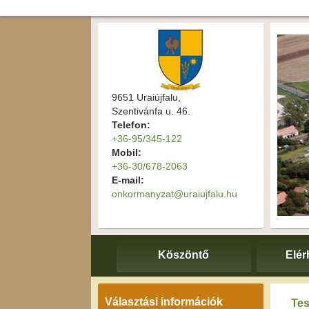
9651 Uraiújfalu,
Szentivánfa u. 46.
Telefon:
+36-95/345-122
Mobil:
+36-30/678-2063
E-mail:
onkormanyzat@uraiujfalu.hu
Köszöntő
Elér
Választási információk
Tes