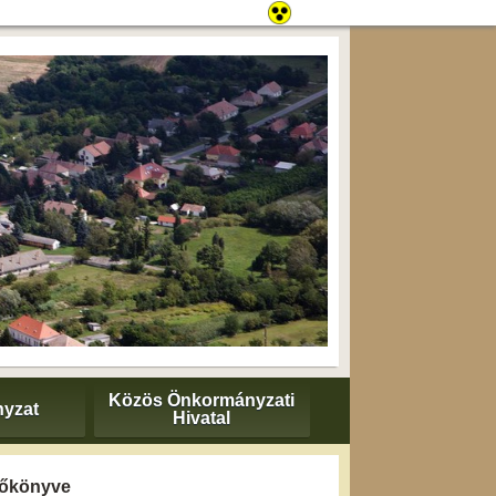
Közös Önkormányzati
yzat
Hivatal
yzőkönyve