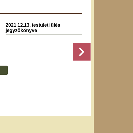
2021.12.13. testületi ülés
2026.0
jegyzőkönyve
jegyz
Részletek