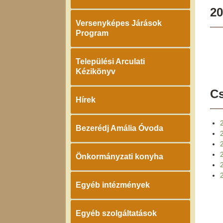
20
Versenyképes Járások
Program
Települési Arculati
Kézikönyv
Cs
Hírek
Bezerédj Amália Óvoda
2
Önkormányzati konyha
2
Egyéb intézmények
Egyéb szolgáltatások