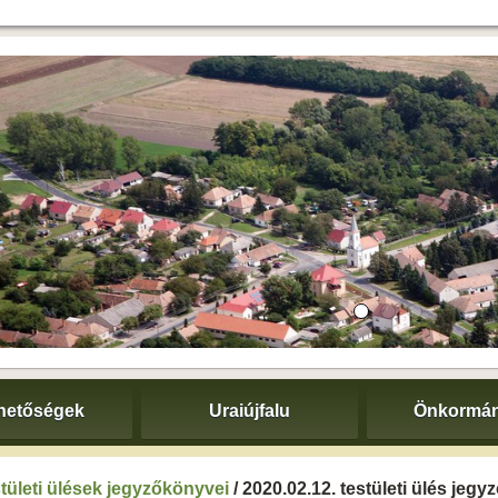
hetőségek
Uraiújfalu
Önkormán
tületi ülések jegyzőkönyvei
/ 2020.02.12. testületi ülés jeg