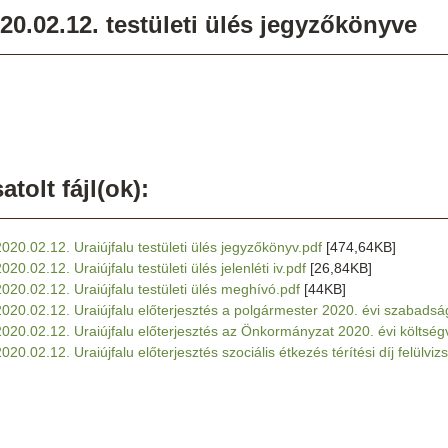
20.02.12. testületi ülés jegyzőkönyve
atolt fájl(ok):
2020.02.12. Uraiújfalu testületi ülés jegyzőkönyv.pdf
[474,64KB]
020.02.12. Uraiújfalu testületi ülés jelenléti iv.pdf
[26,84KB]
2020.02.12. Uraiújfalu testületi ülés meghívó.pdf
[44KB]
2020.02.12. Uraiújfalu előterjesztés a polgármester 2020. évi szabads
2020.02.12. Uraiújfalu előterjesztés az Önkormányzat 2020. évi költség
020.02.12. Uraiújfalu előterjesztés szociális étkezés térítési díj felülviz