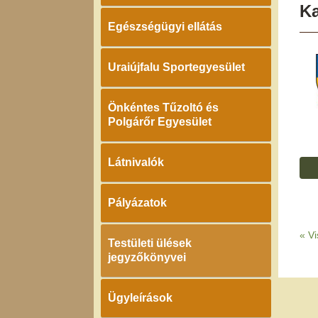
K
Egészségügyi ellátás
Uraiújfalu Sportegyesület
Önkéntes Tűzoltó és
Polgárőr Egyesület
Látnivalók
Pályázatok
«
Vi
Testületi ülések
jegyzőkönyvei
Ügyleírások