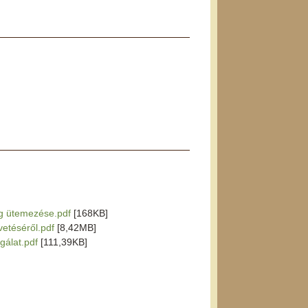
ág ütemezése.pdf
[168KB]
vetéséről.pdf
[8,42MB]
sgálat.pdf
[111,39KB]