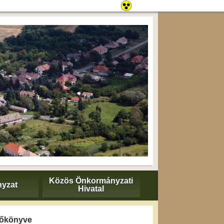
Közös Önkormányzati
yzat
Hivatal
yzőkönyve