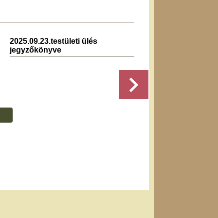
2025.09.23.testületi ülés
2023.0
jegyzőkönyve
jegyz
Részletek