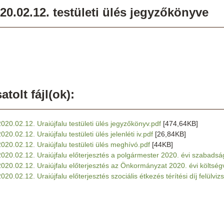
20.02.12. testületi ülés jegyzőkönyve
atolt fájl(ok):
2020.02.12. Uraiújfalu testületi ülés jegyzőkönyv.pdf
[474,64KB]
020.02.12. Uraiújfalu testületi ülés jelenléti iv.pdf
[26,84KB]
2020.02.12. Uraiújfalu testületi ülés meghívó.pdf
[44KB]
2020.02.12. Uraiújfalu előterjesztés a polgármester 2020. évi szabads
2020.02.12. Uraiújfalu előterjesztés az Önkormányzat 2020. évi költség
020.02.12. Uraiújfalu előterjesztés szociális étkezés térítési díj felülviz