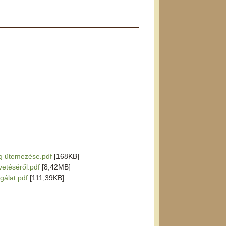
ág ütemezése.pdf
[168KB]
vetéséről.pdf
[8,42MB]
sgálat.pdf
[111,39KB]