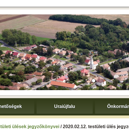
hetőségek
Uraiújfalu
Önkormán
tületi ülések jegyzőkönyvei
/ 2020.02.12. testületi ülés jeg