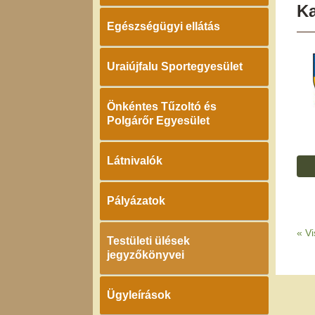
K
Egészségügyi ellátás
Uraiújfalu Sportegyesület
Önkéntes Tűzoltó és
Polgárőr Egyesület
Látnivalók
Pályázatok
«
Vi
Testületi ülések
jegyzőkönyvei
Ügyleírások