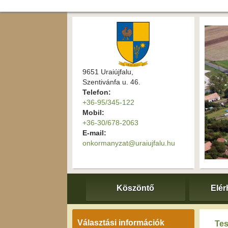
9651 Uraiújfalu,
Szentivánfa u. 46.
Telefon:
+36-95/345-122
Mobil:
+36-30/678-2063
E-mail:
onkormanyzat@uraiujfalu.hu
Köszöntő
Elér
Választási információk
Tes