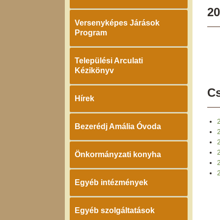
20
Versenyképes Járások
Program
Települési Arculati
Kézikönyv
Cs
Hírek
Bezerédj Amália Óvoda
2
Önkormányzati konyha
2
Egyéb intézmények
Egyéb szolgáltatások