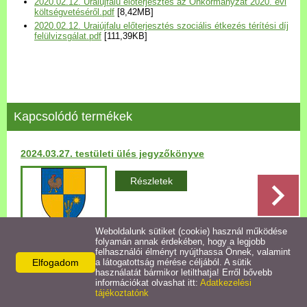
2020.02.12. Uraiújfalu előterjesztés az Önkormányzat 2020. évi
Települési Arculati
költségvetéséről.pdf
[8,42MB]
2020.02.12. Uraiújfalu előterjesztés szociális étkezés térítési díj
Kézikönyv
felülvizsgálat.pdf
[111,39KB]
Hírek
Bezerédj Amália Óvoda
Kapcsolódó termékek
Önkormányzati konyha
2024.03.27. testületi ülés jegyzőkönyve
Egyéb intézmények
Részletek
Egyéb szolgáltatások
Weboldalunk sütiket (cookie) használ működése
folyamán annak érdekében, hogy a legjobb
Egészségügyi ellátás
felhasználói élményt nyújthassa Önnek, valamint
Elfogadom
a látogatottság mérése céljából. A sütik
Vissza az előző oldalra!
használatát bármikor letilthatja! Erről bővebb
Uraiújfalu Sportegyesület
információkat olvashat itt:
Adatkezelési
tájékoztatónk