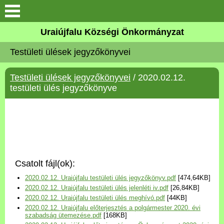
Köszöntő
Uraiújfalu Községi Önkormányzat
Testületi ülések jegyzőkönyvei
Elérhetőségek
Testületi ülések jegyzőkönyvei
/ 2020.02.12.
Uraiújfalu
testületi ülés jegyzőkönyve
Önkormányzat
Közös Önkormányzati
Hivatal
Csatolt fájl(ok):
Választási információk
2020.02.12. Uraiújfalu testületi ülés jegyzőkönyv.pdf
[474,64KB]
2020.02.12. Uraiújfalu testületi ülés jelenléti iv.pdf
[26,84KB]
Versenyképes Járások
2020.02.12. Uraiújfalu testületi ülés meghívó.pdf
[44KB]
Program
2020.02.12. Uraiújfalu előterjesztés a polgármester 2020. évi
szabadság ütemezése.pdf
[168KB]