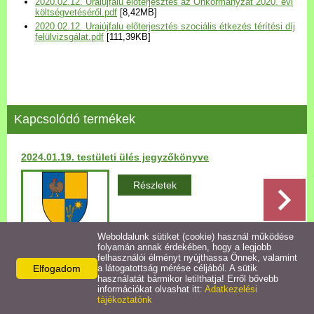
2020.02.12. Uraiújfalu előterjesztés az Önkormányzat 2020. évi
Települési Arculati
költségvetéséről.pdf
[8,42MB]
2020.02.12. Uraiújfalu előterjesztés szociális étkezés térítési díj
Kézikönyv
felülvizsgálat.pdf
[111,39KB]
Hírek
Bezerédj Amália Óvoda
Kapcsolódó termékek
Önkormányzati konyha
2024.01.19. testületi ülés jegyzőkönyve
Egyéb intézmények
Részletek
Egyéb szolgáltatások
Weboldalunk sütiket (cookie) használ működése
folyamán annak érdekében, hogy a legjobb
Egészségügyi ellátás
felhasználói élményt nyújthassa Önnek, valamint
Elfogadom
a látogatottság mérése céljából. A sütik
Vissza az előző oldalra!
használatát bármikor letilthatja! Erről bővebb
Uraiújfalu Sportegyesület
információkat olvashat itt:
Adatkezelési
tájékoztatónk