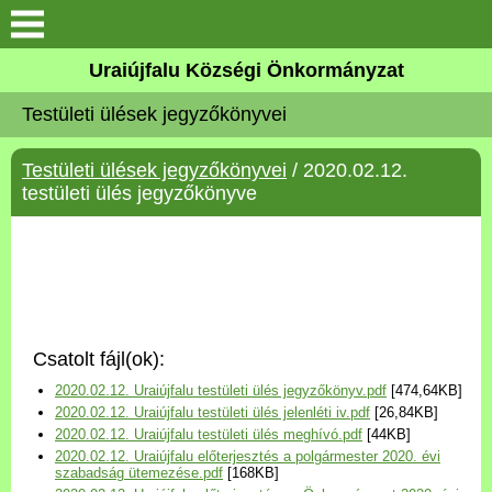
Köszöntő
Uraiújfalu Községi Önkormányzat
Testületi ülések jegyzőkönyvei
Elérhetőségek
Testületi ülések jegyzőkönyvei
/ 2020.02.12.
Uraiújfalu
testületi ülés jegyzőkönyve
Önkormányzat
Közös Önkormányzati
Hivatal
Csatolt fájl(ok):
Választási információk
2020.02.12. Uraiújfalu testületi ülés jegyzőkönyv.pdf
[474,64KB]
2020.02.12. Uraiújfalu testületi ülés jelenléti iv.pdf
[26,84KB]
Versenyképes Járások
2020.02.12. Uraiújfalu testületi ülés meghívó.pdf
[44KB]
Program
2020.02.12. Uraiújfalu előterjesztés a polgármester 2020. évi
szabadság ütemezése.pdf
[168KB]