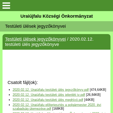
Köszöntő
Uraiújfalu Községi Önkormányzat
Testületi ülések jegyzőkönyvei
Elérhetőségek
Testületi ülések jegyzőkönyvei
/ 2020.02.12.
Uraiújfalu
testületi ülés jegyzőkönyve
Önkormányzat
Közös Önkormányzati
Hivatal
Csatolt fájl(ok):
Választási információk
2020.02.12. Uraiújfalu testületi ülés jegyzőkönyv.pdf
[474,64KB]
2020.02.12. Uraiújfalu testületi ülés jelenléti iv.pdf
[26,84KB]
Versenyképes Járások
2020.02.12. Uraiújfalu testületi ülés meghívó.pdf
[44KB]
Program
2020.02.12. Uraiújfalu előterjesztés a polgármester 2020. évi
szabadság ütemezése.pdf
[168KB]