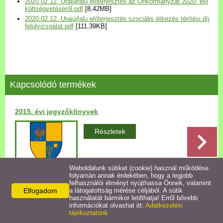
2020.02.12. Uraiújfalu előterjesztés az Önkormányzat 2020. évi
Települési Arculati
költségvetéséről.pdf
[8,42MB]
2020.02.12. Uraiújfalu előterjesztés szociális étkezés térítési díj
Kézikönyv
felülvizsgálat.pdf
[111,39KB]
Hírek
Bezerédj Amália Óvoda
Kapcsolódó termékek
Önkormányzati konyha
2015. évi jegyzőkönyvek
Egyéb intézmények
Részletek
Egyéb szolgáltatások
Weboldalunk sütiket (cookie) használ működése
folyamán annak érdekében, hogy a legjobb
Egészségügyi ellátás
felhasználói élményt nyújthassa Önnek, valamint
Elfogadom
a látogatottság mérése céljából. A sütik
Vissza az előző oldalra!
használatát bármikor letilthatja! Erről bővebb
Uraiújfalu Sportegyesület
információkat olvashat itt:
Adatkezelési
tájékoztatónk