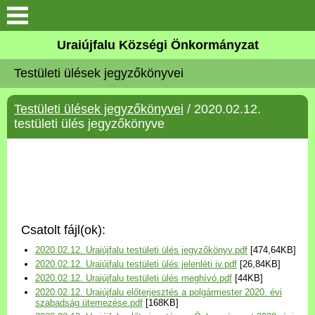
Köszöntő
Uraiújfalu Községi Önkormányzat
Testületi ülések jegyzőkönyvei
Elérhetőségek
Testületi ülések jegyzőkönyvei
/ 2020.02.12.
Uraiújfalu
testületi ülés jegyzőkönyve
Önkormányzat
Közös Önkormányzati
Hivatal
Csatolt fájl(ok):
Választási információk
2020.02.12. Uraiújfalu testületi ülés jegyzőkönyv.pdf
[474,64KB]
2020.02.12. Uraiújfalu testületi ülés jelenléti iv.pdf
[26,84KB]
Versenyképes Járások
2020.02.12. Uraiújfalu testületi ülés meghívó.pdf
[44KB]
Program
2020.02.12. Uraiújfalu előterjesztés a polgármester 2020. évi
szabadság ütemezése.pdf
[168KB]