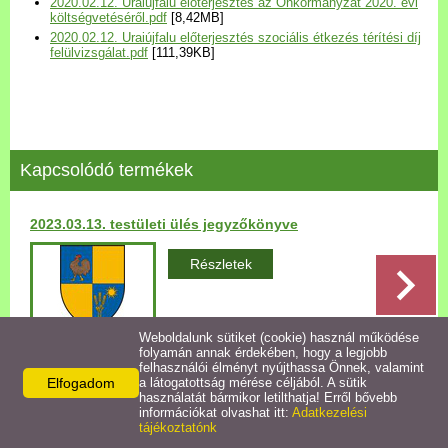
2020.02.12. Uraiújfalu előterjesztés az Önkormányzat 2020. évi
Települési Arculati
költségvetéséről.pdf
[8,42MB]
2020.02.12. Uraiújfalu előterjesztés szociális étkezés térítési díj
Kézikönyv
felülvizsgálat.pdf
[111,39KB]
Hírek
Bezerédj Amália Óvoda
Kapcsolódó termékek
Önkormányzati konyha
2023.03.13. testületi ülés jegyzőkönyve
Egyéb intézmények
Részletek
Egyéb szolgáltatások
Weboldalunk sütiket (cookie) használ működése
folyamán annak érdekében, hogy a legjobb
Egészségügyi ellátás
felhasználói élményt nyújthassa Önnek, valamint
Elfogadom
a látogatottság mérése céljából. A sütik
Vissza az előző oldalra!
használatát bármikor letilthatja! Erről bővebb
Uraiújfalu Sportegyesület
információkat olvashat itt:
Adatkezelési
tájékoztatónk