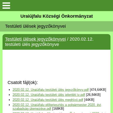
Köszöntő
Uraiújfalu Községi Önkormányzat
Testületi ülések jegyzőkönyvei
Elérhetőségek
Testületi ülések jegyzőkönyvei
/ 2020.02.12.
Uraiújfalu
testületi ülés jegyzőkönyve
Önkormányzat
Közös Önkormányzati
Hivatal
Csatolt fájl(ok):
Választási információk
2020.02.12. Uraiújfalu testületi ülés jegyzőkönyv.pdf
[474,64KB]
2020.02.12. Uraiújfalu testületi ülés jelenléti iv.pdf
[26,84KB]
Versenyképes Járások
2020.02.12. Uraiújfalu testületi ülés meghívó.pdf
[44KB]
Program
2020.02.12. Uraiújfalu előterjesztés a polgármester 2020. évi
szabadság ütemezése.pdf
[168KB]