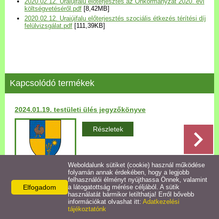
2020.02.12. Uraiújfalu előterjesztés az Önkormányzat 2020. évi
Települési Arculati
költségvetéséről.pdf
[8,42MB]
2020.02.12. Uraiújfalu előterjesztés szociális étkezés térítési díj
Kézikönyv
felülvizsgálat.pdf
[111,39KB]
Hírek
Bezerédj Amália Óvoda
Kapcsolódó termékek
Önkormányzati konyha
2024.01.19. testületi ülés jegyzőkönyve
Egyéb intézmények
Részletek
Egyéb szolgáltatások
Weboldalunk sütiket (cookie) használ működése
folyamán annak érdekében, hogy a legjobb
Egészségügyi ellátás
felhasználói élményt nyújthassa Önnek, valamint
Elfogadom
a látogatottság mérése céljából. A sütik
Vissza az előző oldalra!
használatát bármikor letilthatja! Erről bővebb
Uraiújfalu Sportegyesület
információkat olvashat itt:
Adatkezelési
tájékoztatónk