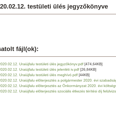
20.02.12. testületi ülés jegyzőkönyve
atolt fájl(ok):
2020.02.12. Uraiújfalu testületi ülés jegyzőkönyv.pdf
[474,64KB]
020.02.12. Uraiújfalu testületi ülés jelenléti iv.pdf
[26,84KB]
2020.02.12. Uraiújfalu testületi ülés meghívó.pdf
[44KB]
2020.02.12. Uraiújfalu előterjesztés a polgármester 2020. évi szabads
2020.02.12. Uraiújfalu előterjesztés az Önkormányzat 2020. évi költség
020.02.12. Uraiújfalu előterjesztés szociális étkezés térítési díj felülviz