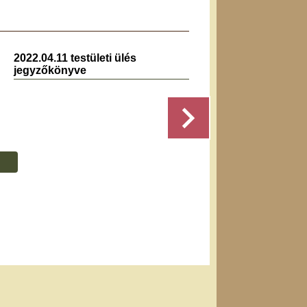
2022.04.11 testületi ülés
2023.0
jegyzőkönyve
jegyz
...
Részletek