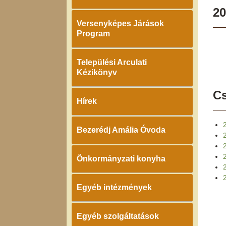
20
Versenyképes Járások
Program
Települési Arculati
Kézikönyv
Cs
Hírek
Bezerédj Amália Óvoda
2
Önkormányzati konyha
2
Egyéb intézmények
Egyéb szolgáltatások