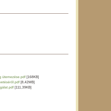
ág ütemezése.pdf
[168KB]
vetéséről.pdf
[8,42MB]
sgálat.pdf
[111,39KB]