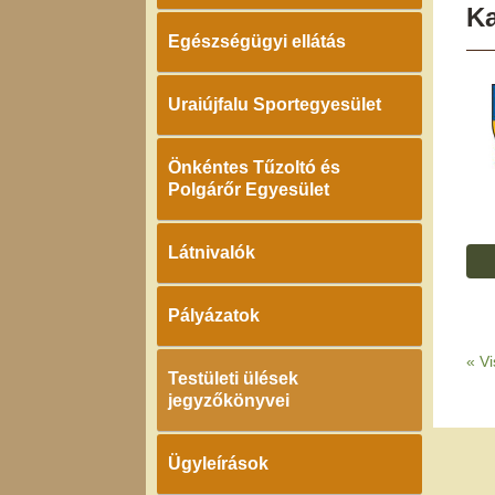
K
Egészségügyi ellátás
Uraiújfalu Sportegyesület
Önkéntes Tűzoltó és
Polgárőr Egyesület
Látnivalók
Pályázatok
«
Vi
Testületi ülések
jegyzőkönyvei
Ügyleírások