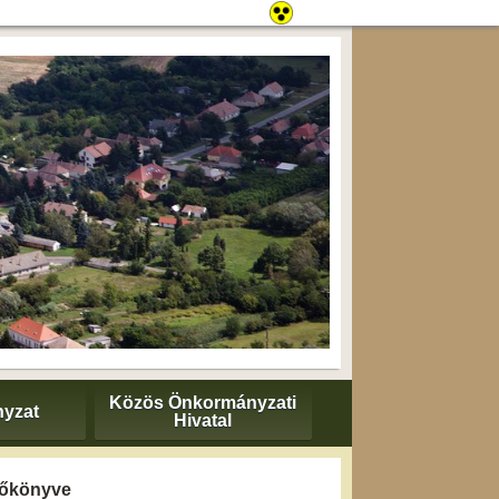
Közös Önkormányzati
yzat
Hivatal
yzőkönyve