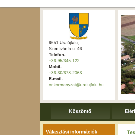
9651 Uraiújfalu,
Szentivánfa u. 46.
Telefon:
+36-95/345-122
Mobil:
+36-30/678-2063
E-mail:
onkormanyzat@uraiujfalu.hu
Köszöntő
Elér
Választási információk
Tes