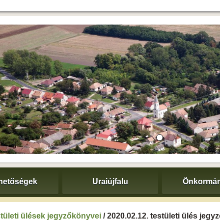
hetőségek
Uraiújfalu
Önkormán
tületi ülések jegyzőkönyvei
/ 2020.02.12. testületi ülés jeg