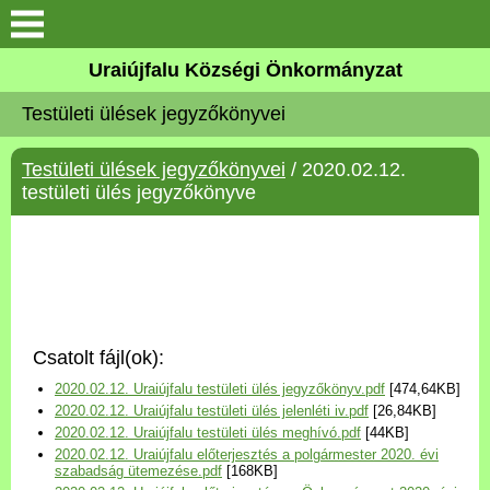
Köszöntő
Uraiújfalu Községi Önkormányzat
Testületi ülések jegyzőkönyvei
Elérhetőségek
Testületi ülések jegyzőkönyvei
/ 2020.02.12.
Uraiújfalu
testületi ülés jegyzőkönyve
Önkormányzat
Közös Önkormányzati
Hivatal
Csatolt fájl(ok):
Választási információk
2020.02.12. Uraiújfalu testületi ülés jegyzőkönyv.pdf
[474,64KB]
2020.02.12. Uraiújfalu testületi ülés jelenléti iv.pdf
[26,84KB]
Versenyképes Járások
2020.02.12. Uraiújfalu testületi ülés meghívó.pdf
[44KB]
Program
2020.02.12. Uraiújfalu előterjesztés a polgármester 2020. évi
szabadság ütemezése.pdf
[168KB]