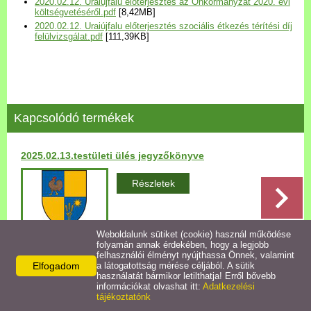
2020.02.12. Uraiújfalu előterjesztés az Önkormányzat 2020. évi
Települési Arculati
költségvetéséről.pdf
[8,42MB]
2020.02.12. Uraiújfalu előterjesztés szociális étkezés térítési díj
Kézikönyv
felülvizsgálat.pdf
[111,39KB]
Hírek
Bezerédj Amália Óvoda
Kapcsolódó termékek
Önkormányzati konyha
2025.02.13.testületi ülés jegyzőkönyve
Egyéb intézmények
Részletek
Egyéb szolgáltatások
Weboldalunk sütiket (cookie) használ működése
folyamán annak érdekében, hogy a legjobb
Egészségügyi ellátás
felhasználói élményt nyújthassa Önnek, valamint
Elfogadom
a látogatottság mérése céljából. A sütik
Vissza az előző oldalra!
használatát bármikor letilthatja! Erről bővebb
Uraiújfalu Sportegyesület
információkat olvashat itt:
Adatkezelési
tájékoztatónk