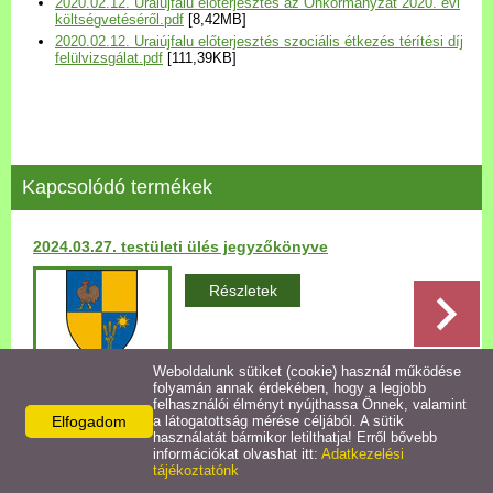
2020.02.12. Uraiújfalu előterjesztés az Önkormányzat 2020. évi
Települési Arculati
költségvetéséről.pdf
[8,42MB]
2020.02.12. Uraiújfalu előterjesztés szociális étkezés térítési díj
Kézikönyv
felülvizsgálat.pdf
[111,39KB]
Hírek
Bezerédj Amália Óvoda
Kapcsolódó termékek
Önkormányzati konyha
2024.03.27. testületi ülés jegyzőkönyve
Egyéb intézmények
Részletek
Egyéb szolgáltatások
Weboldalunk sütiket (cookie) használ működése
folyamán annak érdekében, hogy a legjobb
Egészségügyi ellátás
felhasználói élményt nyújthassa Önnek, valamint
Elfogadom
a látogatottság mérése céljából. A sütik
Vissza az előző oldalra!
használatát bármikor letilthatja! Erről bővebb
Uraiújfalu Sportegyesület
információkat olvashat itt:
Adatkezelési
tájékoztatónk