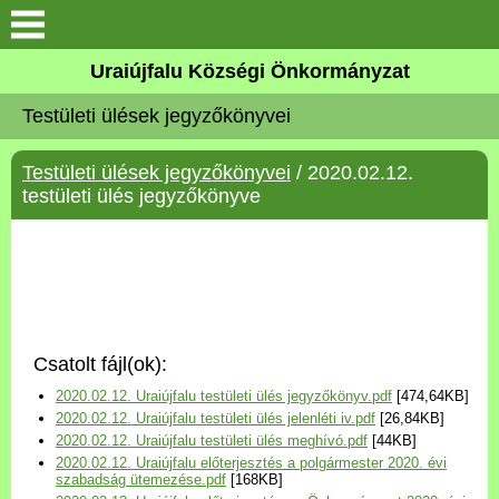
Köszöntő
Uraiújfalu Községi Önkormányzat
Testületi ülések jegyzőkönyvei
Elérhetőségek
Testületi ülések jegyzőkönyvei
/ 2020.02.12.
Uraiújfalu
testületi ülés jegyzőkönyve
Önkormányzat
Közös Önkormányzati
Hivatal
Csatolt fájl(ok):
Választási információk
2020.02.12. Uraiújfalu testületi ülés jegyzőkönyv.pdf
[474,64KB]
2020.02.12. Uraiújfalu testületi ülés jelenléti iv.pdf
[26,84KB]
Versenyképes Járások
2020.02.12. Uraiújfalu testületi ülés meghívó.pdf
[44KB]
Program
2020.02.12. Uraiújfalu előterjesztés a polgármester 2020. évi
szabadság ütemezése.pdf
[168KB]