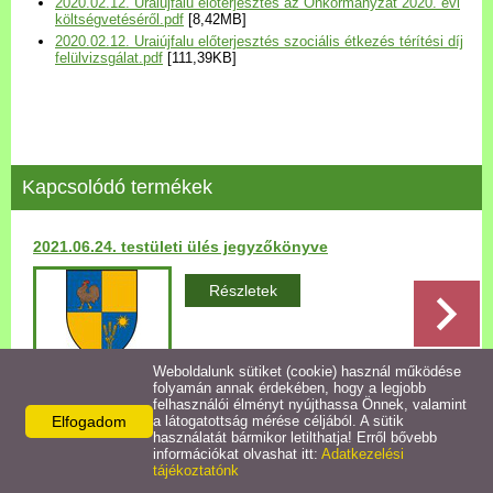
2020.02.12. Uraiújfalu előterjesztés az Önkormányzat 2020. évi
Települési Arculati
költségvetéséről.pdf
[8,42MB]
2020.02.12. Uraiújfalu előterjesztés szociális étkezés térítési díj
Kézikönyv
felülvizsgálat.pdf
[111,39KB]
Hírek
Bezerédj Amália Óvoda
Kapcsolódó termékek
Önkormányzati konyha
2021.06.24. testületi ülés jegyzőkönyve
Egyéb intézmények
Részletek
Egyéb szolgáltatások
Weboldalunk sütiket (cookie) használ működése
folyamán annak érdekében, hogy a legjobb
Egészségügyi ellátás
felhasználói élményt nyújthassa Önnek, valamint
Elfogadom
a látogatottság mérése céljából. A sütik
Vissza az előző oldalra!
használatát bármikor letilthatja! Erről bővebb
Uraiújfalu Sportegyesület
információkat olvashat itt:
Adatkezelési
tájékoztatónk