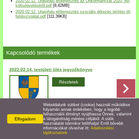
2020.02.12. Uraiújfalu előterjesztés az Önkormányzat 2020. évi
Települési Arculati
költségvetéséről.pdf
[8,42MB]
2020.02.12. Uraiújfalu előterjesztés szociális étkezés térítési díj
Kézikönyv
felülvizsgálat.pdf
[111,39KB]
Hírek
Bezerédj Amália Óvoda
Kapcsolódó termékek
Önkormányzati konyha
2022.02.14. testületi ülés jegyzőkönyve
Egyéb intézmények
Részletek
Egyéb szolgáltatások
Weboldalunk sütiket (cookie) használ működése
folyamán annak érdekében, hogy a legjobb
Egészségügyi ellátás
felhasználói élményt nyújthassa Önnek, valamint
Elfogadom
a látogatottság mérése céljából. A sütik
Vissza az előző oldalra!
használatát bármikor letilthatja! Erről bővebb
Uraiújfalu Sportegyesület
információkat olvashat itt:
Adatkezelési
tájékoztatónk