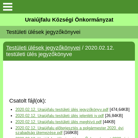
Köszöntő
Uraiújfalu Községi Önkormányzat
Testületi ülések jegyzőkönyvei
Elérhetőségek
Testületi ülések jegyzőkönyvei
/ 2020.02.12.
Uraiújfalu
testületi ülés jegyzőkönyve
Önkormányzat
Közös Önkormányzati
Hivatal
Csatolt fájl(ok):
Választási információk
2020.02.12. Uraiújfalu testületi ülés jegyzőkönyv.pdf
[474,64KB]
2020.02.12. Uraiújfalu testületi ülés jelenléti iv.pdf
[26,84KB]
Versenyképes Járások
2020.02.12. Uraiújfalu testületi ülés meghívó.pdf
[44KB]
Program
2020.02.12. Uraiújfalu előterjesztés a polgármester 2020. évi
szabadság ütemezése.pdf
[168KB]