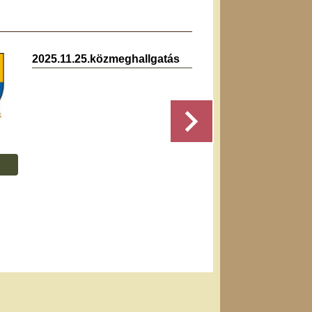
2025.11.25.közmeghallgatás
2025.0
jegyz
Részletek