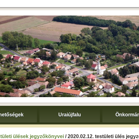
hetőségek
Uraiújfalu
Önkormán
tületi ülések jegyzőkönyvei
/ 2020.02.12. testületi ülés jeg