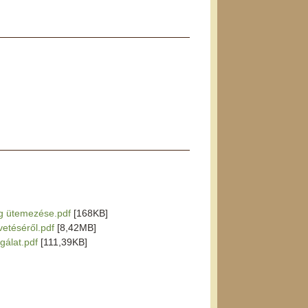
ág ütemezése.pdf
[168KB]
vetéséről.pdf
[8,42MB]
sgálat.pdf
[111,39KB]