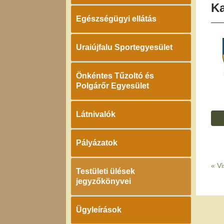
K
Egészségügyi ellátás
Uraiújfalu Sportegyesület
Önkéntes Tűzoltó és
Polgárőr Egyesület
Látnivalók
Pályázatok
«
Vi
Testületi ülések
jegyzőkönyvei
Ügyleírások