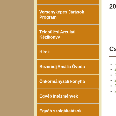
20
Versenyképes Járások
Program
Települési Arculati
Kézikönyv
Cs
Hírek
Bezerédj Amália Óvoda
2
Önkormányzati konyha
2
Egyéb intézmények
Egyéb szolgáltatások