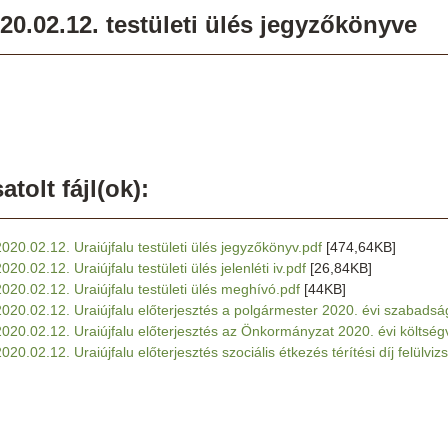
20.02.12. testületi ülés jegyzőkönyve
atolt fájl(ok):
2020.02.12. Uraiújfalu testületi ülés jegyzőkönyv.pdf
[474,64KB]
020.02.12. Uraiújfalu testületi ülés jelenléti iv.pdf
[26,84KB]
2020.02.12. Uraiújfalu testületi ülés meghívó.pdf
[44KB]
2020.02.12. Uraiújfalu előterjesztés a polgármester 2020. évi szabads
2020.02.12. Uraiújfalu előterjesztés az Önkormányzat 2020. évi költség
020.02.12. Uraiújfalu előterjesztés szociális étkezés térítési díj felülviz