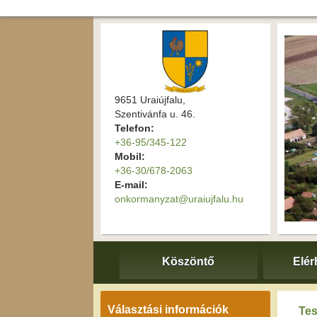
9651 Uraiújfalu,
Szentivánfa u. 46.
Telefon:
+36-95/345-122
Mobil:
+36-30/678-2063
E-mail:
onkormanyzat@uraiujfalu.hu
Köszöntő
Elér
Választási információk
Tes