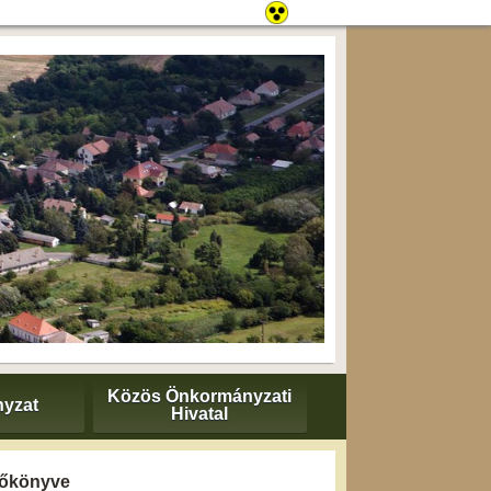
Közös Önkormányzati
yzat
Hivatal
yzőkönyve