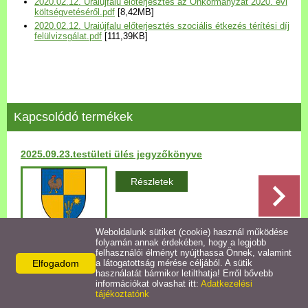
2020.02.12. Uraiújfalu előterjesztés az Önkormányzat 2020. évi
Települési Arculati
költségvetéséről.pdf
[8,42MB]
2020.02.12. Uraiújfalu előterjesztés szociális étkezés térítési díj
Kézikönyv
felülvizsgálat.pdf
[111,39KB]
Hírek
Bezerédj Amália Óvoda
Kapcsolódó termékek
Önkormányzati konyha
2025.09.23.testületi ülés jegyzőkönyve
Egyéb intézmények
Részletek
Egyéb szolgáltatások
Weboldalunk sütiket (cookie) használ működése
folyamán annak érdekében, hogy a legjobb
Egészségügyi ellátás
felhasználói élményt nyújthassa Önnek, valamint
Elfogadom
a látogatottság mérése céljából. A sütik
Vissza az előző oldalra!
használatát bármikor letilthatja! Erről bővebb
Uraiújfalu Sportegyesület
információkat olvashat itt:
Adatkezelési
tájékoztatónk