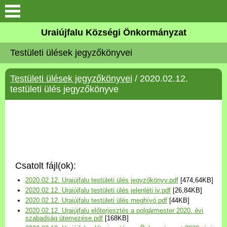
Köszöntő
Uraiújfalu Községi Önkormányzat
Testületi ülések jegyzőkönyvei
Elérhetőségek
Testületi ülések jegyzőkönyvei
/ 2020.02.12.
Uraiújfalu
testületi ülés jegyzőkönyve
Önkormányzat
Közös Önkormányzati
Hivatal
Csatolt fájl(ok):
Választási információk
2020.02.12. Uraiújfalu testületi ülés jegyzőkönyv.pdf
[474,64KB]
2020.02.12. Uraiújfalu testületi ülés jelenléti iv.pdf
[26,84KB]
Versenyképes Járások
2020.02.12. Uraiújfalu testületi ülés meghívó.pdf
[44KB]
Program
2020.02.12. Uraiújfalu előterjesztés a polgármester 2020. évi
szabadság ütemezése.pdf
[168KB]