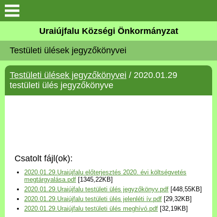
Köszöntő
Uraiújfalu Községi Önkormányzat
Testületi ülések jegyzőkönyvei
Elérhetőségek
Testületi ülések jegyzőkönyvei
/ 2020.01.29
Uraiújfalu
testületi ülés jegyzőkönyve
Önkormányzat
Közös Önkormányzati
Hivatal
Csatolt fájl(ok):
Választási információk
2020.01.29.Uraiújfalu előterjesztés 2020. évi költségvetés
megtárgyalása.pdf
[1345,22KB]
2020.01.29.Uraiújfalu testületi ülés jegyzőkönyv.pdf
[448,55KB]
Versenyképes Járások
2020.01.29.Uraiújfalu testületi ülés jelenléti ív.pdf
[29,32KB]
Program
2020.01.29.Uraiújfalu testületi ülés meghívó.pdf
[32,19KB]