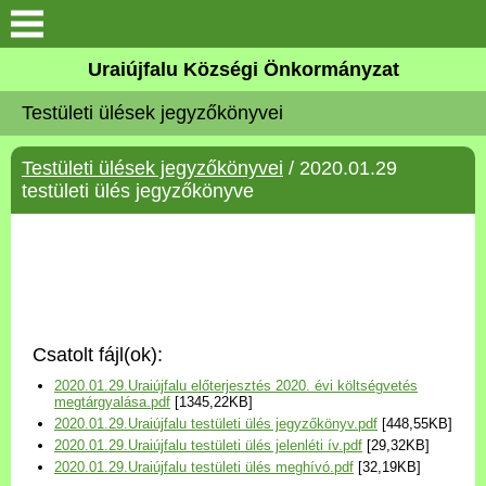
Köszöntő
Uraiújfalu Községi Önkormányzat
Testületi ülések jegyzőkönyvei
Elérhetőségek
Testületi ülések jegyzőkönyvei
/ 2020.01.29
Uraiújfalu
testületi ülés jegyzőkönyve
Önkormányzat
Közös Önkormányzati
Hivatal
Csatolt fájl(ok):
Választási információk
2020.01.29.Uraiújfalu előterjesztés 2020. évi költségvetés
megtárgyalása.pdf
[1345,22KB]
2020.01.29.Uraiújfalu testületi ülés jegyzőkönyv.pdf
[448,55KB]
Versenyképes Járások
2020.01.29.Uraiújfalu testületi ülés jelenléti ív.pdf
[29,32KB]
Program
2020.01.29.Uraiújfalu testületi ülés meghívó.pdf
[32,19KB]