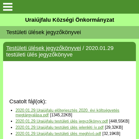
Köszöntő
Uraiújfalu Községi Önkormányzat
Testületi ülések jegyzőkönyvei
Elérhetőségek
Testületi ülések jegyzőkönyvei
/ 2020.01.29
Uraiújfalu
testületi ülés jegyzőkönyve
Önkormányzat
Közös Önkormányzati
Hivatal
Csatolt fájl(ok):
Választási információk
2020.01.29.Uraiújfalu előterjesztés 2020. évi költségvetés
megtárgyalása.pdf
[1345,22KB]
2020.01.29.Uraiújfalu testületi ülés jegyzőkönyv.pdf
[448,55KB]
Versenyképes Járások
2020.01.29.Uraiújfalu testületi ülés jelenléti ív.pdf
[29,32KB]
Program
2020.01.29.Uraiújfalu testületi ülés meghívó.pdf
[32,19KB]