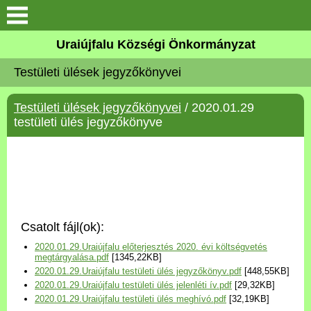
Köszöntő
Uraiújfalu Községi Önkormányzat
Testületi ülések jegyzőkönyvei
Elérhetőségek
Testületi ülések jegyzőkönyvei
/ 2020.01.29
Uraiújfalu
testületi ülés jegyzőkönyve
Önkormányzat
Közös Önkormányzati
Hivatal
Csatolt fájl(ok):
Választási információk
2020.01.29.Uraiújfalu előterjesztés 2020. évi költségvetés
megtárgyalása.pdf
[1345,22KB]
2020.01.29.Uraiújfalu testületi ülés jegyzőkönyv.pdf
[448,55KB]
Versenyképes Járások
2020.01.29.Uraiújfalu testületi ülés jelenléti ív.pdf
[29,32KB]
Program
2020.01.29.Uraiújfalu testületi ülés meghívó.pdf
[32,19KB]