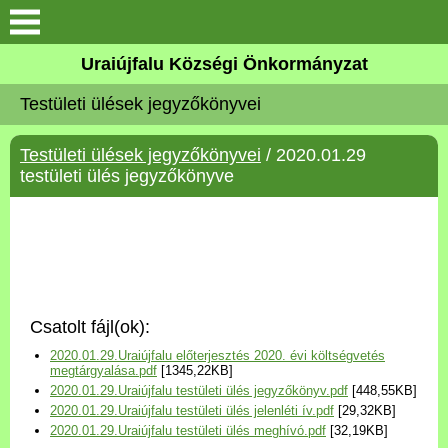
Köszöntő
Uraiújfalu Községi Önkormányzat
Testületi ülések jegyzőkönyvei
Elérhetőségek
Testületi ülések jegyzőkönyvei
/ 2020.01.29
Uraiújfalu
testületi ülés jegyzőkönyve
Önkormányzat
Közös Önkormányzati
Hivatal
Csatolt fájl(ok):
Választási információk
2020.01.29.Uraiújfalu előterjesztés 2020. évi költségvetés
megtárgyalása.pdf
[1345,22KB]
2020.01.29.Uraiújfalu testületi ülés jegyzőkönyv.pdf
[448,55KB]
Versenyképes Járások
2020.01.29.Uraiújfalu testületi ülés jelenléti ív.pdf
[29,32KB]
Program
2020.01.29.Uraiújfalu testületi ülés meghívó.pdf
[32,19KB]